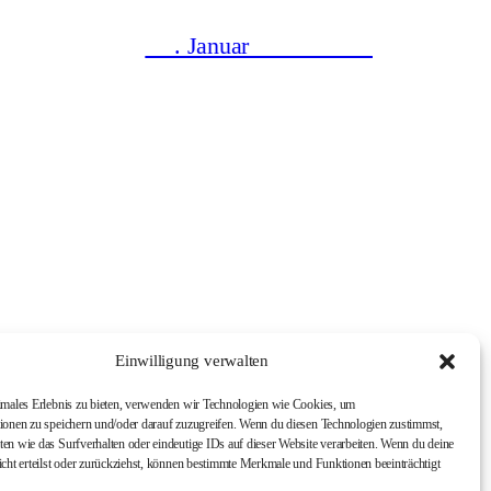
4. Januar 2025
Einwilligung verwalten
imales Erlebnis zu bieten, verwenden wir Technologien wie Cookies, um
ionen zu speichern und/oder darauf zuzugreifen. Wenn du diesen Technologien zustimmst,
en wie das Surfverhalten oder eindeutige IDs auf dieser Website verarbeiten. Wenn du deine
icht erteilst oder zurückziehst, können bestimmte Merkmale und Funktionen beeinträchtigt