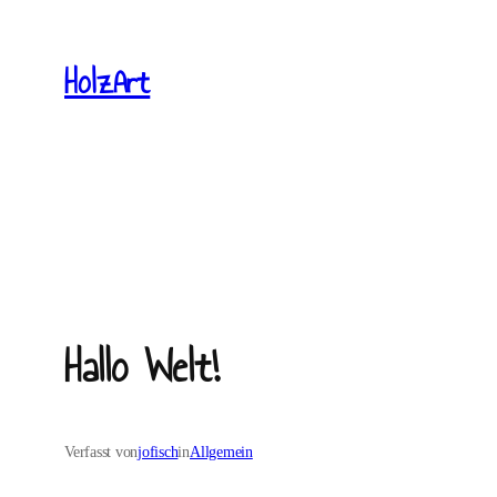
Zum
Inhalt
HolzArt
springen
Hallo Welt!
Verfasst von
jofisch
in
Allgemein