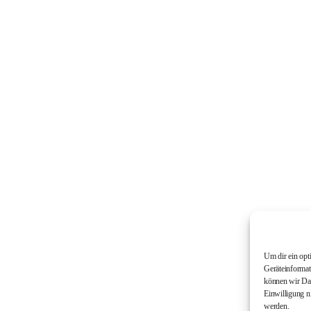
Um dir ein opt
Geräteinformat
können wir Dat
Einwilligung n
werden.